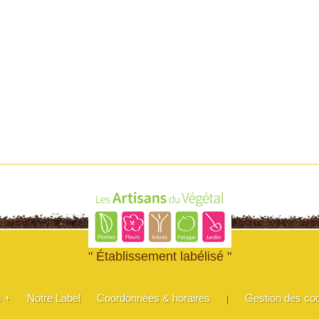
" Établissement labélisé "
s +
Notre Label
Coordonnées & horaires
Gestion des co
|