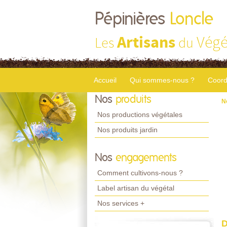
Pépinières
Loncle
Artisans
Végé
Les
du
Accueil
Qui sommes-nous ?
Coord
Nos
produits
N
Nos productions végétales
Nos produits jardin
Nos
engagements
Comment cultivons-nous ?
Label artisan du végétal
Nos services +
D