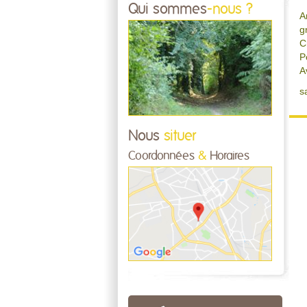
Qui sommes
-nous ?
A
g
C
P
A
s
Nous
situer
Coordonnées
&
Horaires