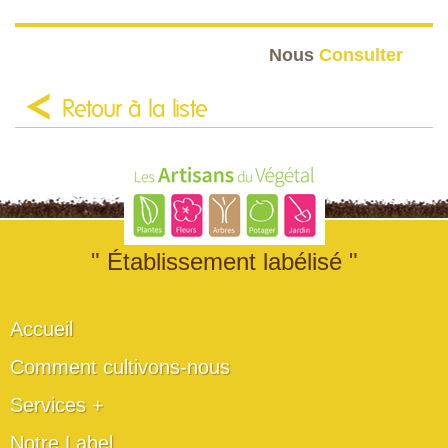
Nous
Consulter
Retour à la liste
" Établissement labélisé "
Accueil
Comment cultivons-nous
Services +
Notre Label