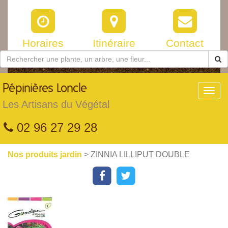
Horaires
Itinéraire
Contact
Pépinières
Loncle
Toggl
navig
Les Artisans du Végétal
02 96 27 29 28
Nos produits jardin
> ZINNIA LILLIPUT DOUBLE