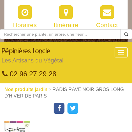
Horaires
Itinéraire
Contact
Pépinières
Loncle
Toggl
navig
Les Artisans du Végétal
02 96 27 29 28
Nos produits jardin
> RADIS RAVE NOIR GROS LONG
D'HIVER DE PARIS