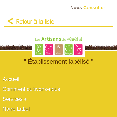
Nous
Consulter
Retour à la liste
" Établissement labélisé "
Accueil
Comment cultivons-nous
Services +
Notre Label