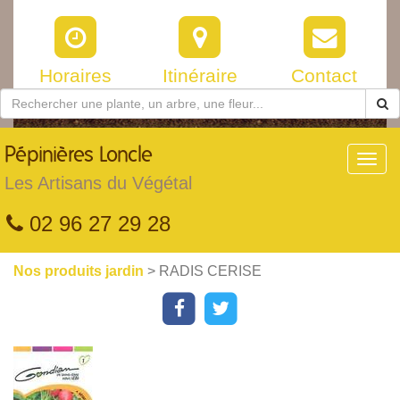
Horaires
Itinéraire
Contact
Pépinières
Loncle
Toggl
navig
Les Artisans du Végétal
02 96 27 29 28
Nos produits jardin
> RADIS CERISE