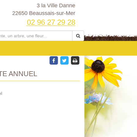
3 la Ville Danne
22650 Beaussais-sur-Mer
02 96 27 29 28
TE ANNUEL
el