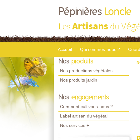
Pépinières
Loncle
Artisans
Végé
Les
du
Accueil
Qui sommes-nous ?
Coord
Nos
produits
N
Nos productions végétales
Nos produits jardin
Nos
engagements
Comment cultivons-nous ?
Label artisan du végétal
Nos services +
D