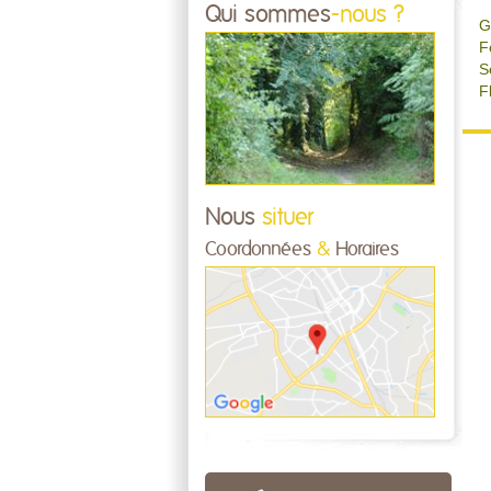
Qui sommes
-nous ?
G
F
S
F
Nous
situer
Coordonnées
&
Horaires