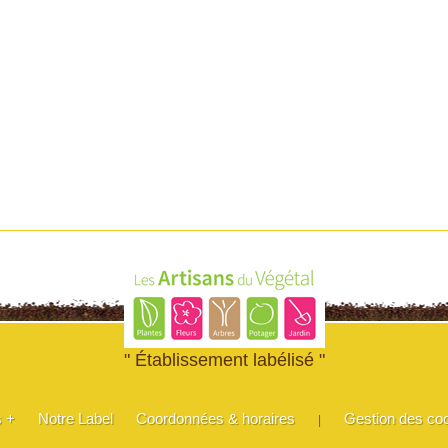
" Établissement labélisé "
s +
Notre Label
Coordonnées & horaires
Gestion des co
|