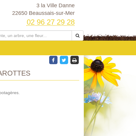
3 la Ville Danne
22650 Beaussais-sur-Mer
02 96 27 29 28
AROTTES
potagères.