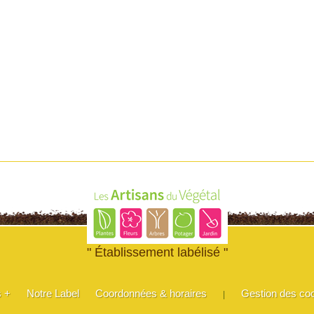
" Établissement labélisé "
s +
Notre Label
Coordonnées & horaires
Gestion des co
|