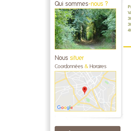
Qui sommes
-nous ?
P
V
3
3
4
Nous
situer
Coordonnées
&
Horaires