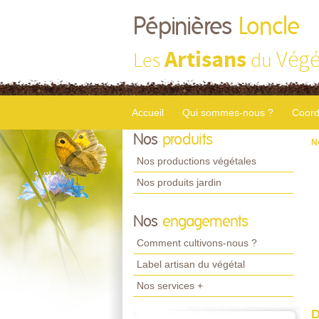
Pépinières
Loncle
Artisans
Végé
Les
du
Accueil
Qui sommes-nous ?
Coord
Nos
produits
N
Nos productions végétales
Nos produits jardin
Nos
engagements
Comment cultivons-nous ?
Label artisan du végétal
Nos services +
D