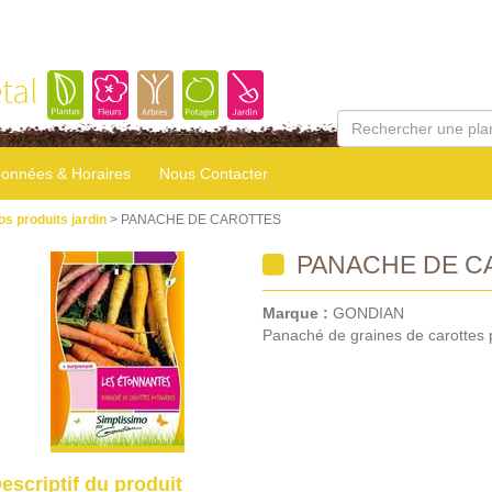
tal
onnées & Horaires
Nous Contacter
os produits jardin
> PANACHE DE CAROTTES
PANACHE DE C
Marque :
GONDIAN
Panaché de graines de carottes 
escriptif du produit