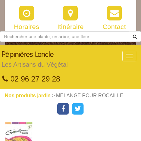
Horaires
Itinéraire
Contact
Pépinières
Loncle
Toggl
navig
Les Artisans du Végétal
02 96 27 29 28
Nos produits jardin
> MELANGE POUR ROCAILLE