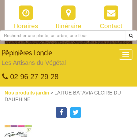
Horaires
Itinéraire
Contact
Pépinières
Loncle
Toggl
navig
Les Artisans du Végétal
02 96 27 29 28
Nos produits jardin
> LAITUE BATAVIA GLOIRE DU
DAUPHINE