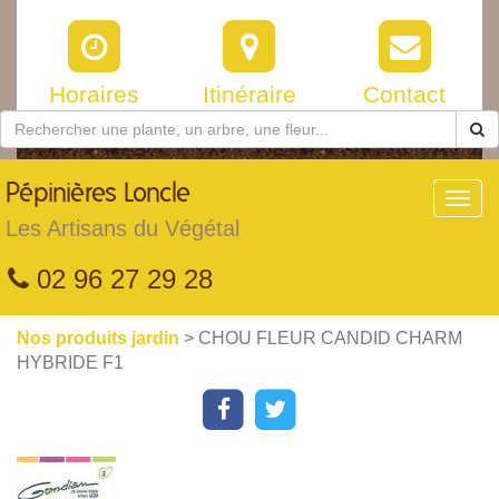
Horaires
Itinéraire
Contact
Pépinières
Loncle
Toggl
navig
Les Artisans du Végétal
02 96 27 29 28
Nos produits jardin
> CHOU FLEUR CANDID CHARM
HYBRIDE F1