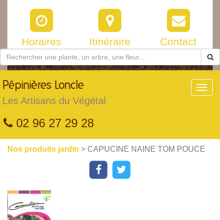
Horaires
Itinéraire
Contact
Pépinières
Loncle
Toggl
navig
Les Artisans du Végétal
02 96 27 29 28
Nos produits jardin
> CAPUCINE NAINE TOM POUCE