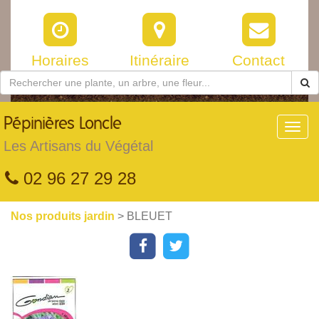
Horaires
Itinéraire
Contact
Pépinières
Loncle
Toggl
navig
Les Artisans du Végétal
02 96 27 29 28
Nos produits jardin
> BLEUET