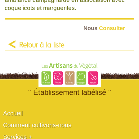
coquelicots et marguerites.
Nous
Consulter
Retour à la liste
" Établissement labélisé "
Accueil
Comment cultivons-nous
Services +