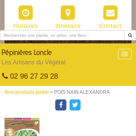
Horaires
Itinéraire
Contact
Pépinières
Loncle
Toggl
navig
Les Artisans du Végétal
02 96 27 29 28
Nos produits jardin
> POIS NAIN ALEXANDRA