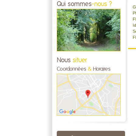
Qui sommes
-nous ?
G
P
F
I
S
F
Nous
situer
Coordonnées
&
Horaires