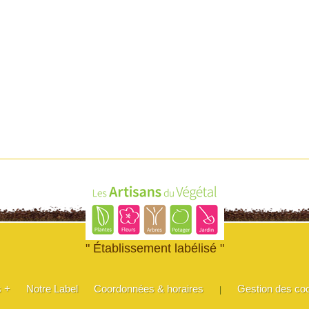
" Établissement labélisé "
s +
Notre Label
Coordonnées & horaires
Gestion des co
|