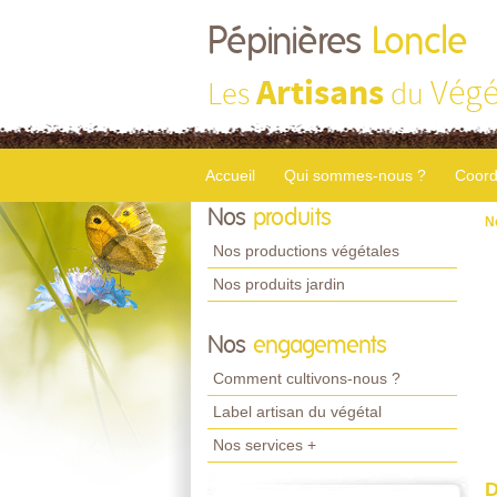
Pépinières
Loncle
Artisans
Végé
Les
du
Accueil
Qui sommes-nous ?
Coord
Nos
produits
N
Nos productions végétales
Nos produits jardin
Nos
engagements
Comment cultivons-nous ?
Label artisan du végétal
Nos services +
D