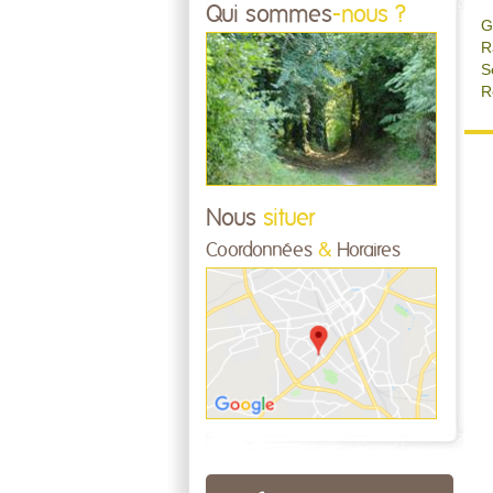
Qui sommes
-nous ?
G
R
S
R
Nous
situer
Coordonnées
&
Horaires