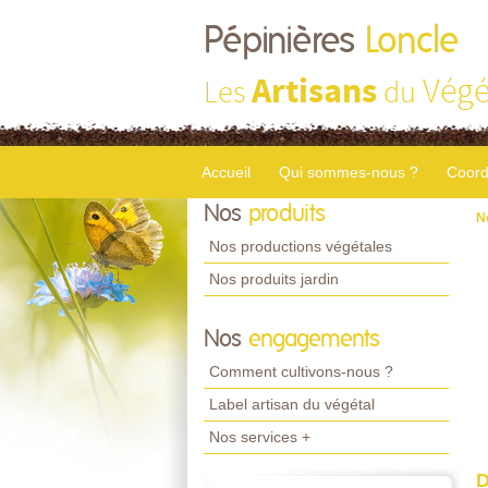
Pépinières
Loncle
Artisans
Végé
Les
du
Accueil
Qui sommes-nous ?
Coord
Nos
produits
N
Nos productions végétales
Nos produits jardin
Nos
engagements
Comment cultivons-nous ?
Label artisan du végétal
Nos services +
D