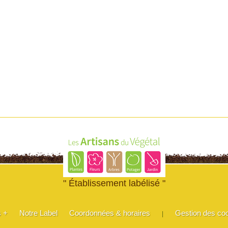
" Établissement labélisé "
s +
Notre Label
Coordonnées & horaires
Gestion des co
|