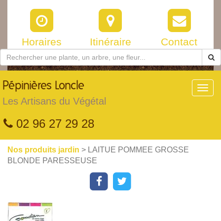
Horaires
Itinéraire
Contact
Pépinières
Loncle
Toggl
navig
Les Artisans du Végétal
02 96 27 29 28
Nos produits jardin
> LAITUE POMMEE GROSSE
BLONDE PARESSEUSE