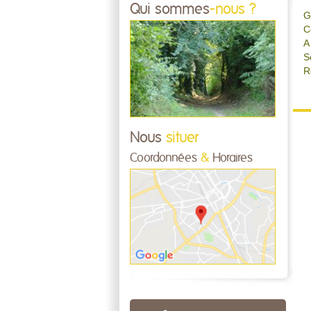
Qui sommes
-nous ?
G
C
A
S
R
Nous
situer
Coordonnées
&
Horaires