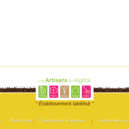
" Établissement labélisé "
s +
Notre Label
Coordonnées & horaires
Gestion des co
|