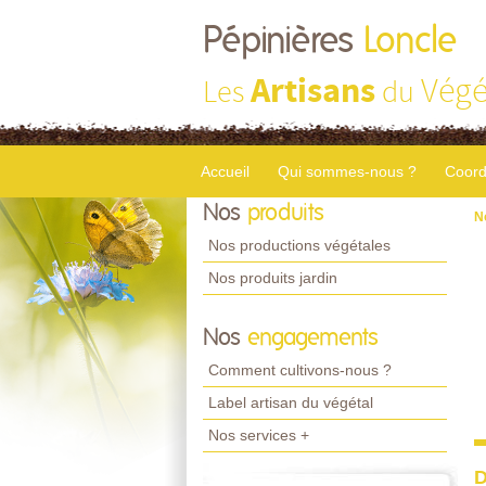
Pépinières
Loncle
Artisans
Végé
Les
du
Accueil
Qui sommes-nous ?
Coord
Nos
produits
N
Nos productions végétales
Nos produits jardin
Nos
engagements
Comment cultivons-nous ?
Label artisan du végétal
Nos services +
D