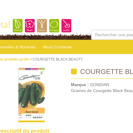
tal
onnées & Horaires
Nous Contacter
os produits jardin
> COURGETTE BLACK BEAUTY
COURGETTE BL
Marque :
GONDIAN
Graines de Courgette Black Beau
escriptif du produit