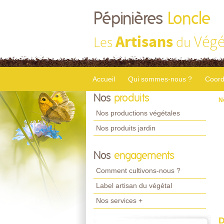
Pépinières
Loncle
Artisans
Végé
Les
du
Accueil
Qui sommes-nous ?
Coord
Nos
produits
N
Nos productions végétales
Nos produits jardin
Nos
engagements
Comment cultivons-nous ?
Label artisan du végétal
Nos services +
D