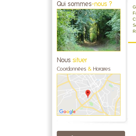
Qui sommes
-nous ?
G
F
C
S
R
Nous
situer
Coordonnées
&
Horaires