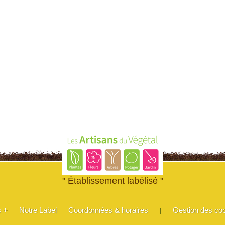
" Établissement labélisé "
s +
Notre Label
Coordonnées & horaires
Gestion des co
|