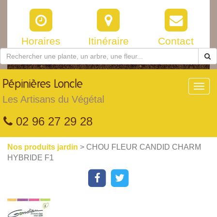
Horaires
Itinéraire
Contact
Pépinières
Loncle
Toggl
navig
Les Artisans du Végétal
02 96 27 29 28
Nos produits jardin
> CHOU FLEUR CANDID CHARM
HYBRIDE F1