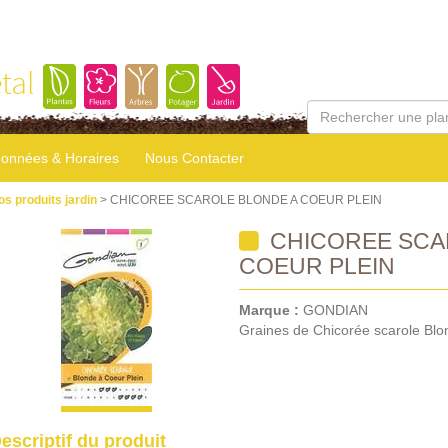
tal
onnées & Horaires
Nous Contacter
os produits jardin
> CHICOREE SCAROLE BLONDE A COEUR PLEIN
CHICOREE SCA
COEUR PLEIN
Marque :
GONDIAN
Graines de Chicorée scarole Blon
escriptif du produit