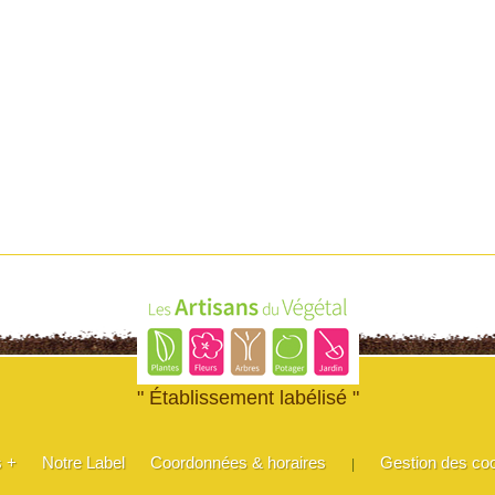
" Établissement labélisé "
s +
Notre Label
Coordonnées & horaires
Gestion des co
|