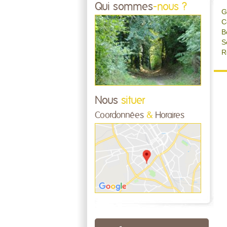
Qui sommes
-nous ?
G
C
B
S
R
Nous
situer
Coordonnées
&
Horaires