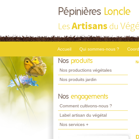
Pépinières
Loncle
Artisans
Végé
Les
du
Accueil
Qui sommes-nous ?
Coord
Nos
produits
N
Nos productions végétales
Nos produits jardin
Nos
engagements
Comment cultivons-nous ?
Label artisan du végétal
Nos services +
D