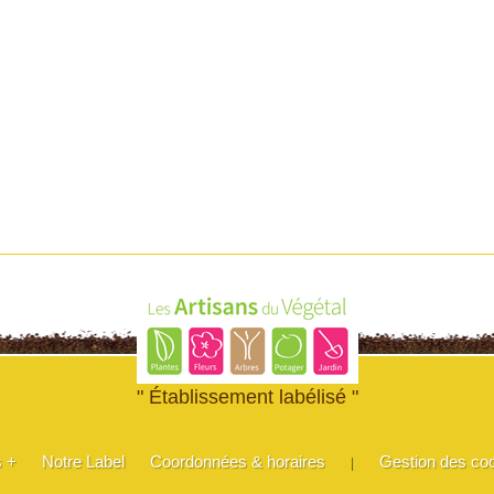
" Établissement labélisé "
s +
Notre Label
Coordonnées & horaires
Gestion des co
|