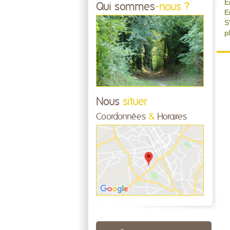
E
Qui sommes
-nous ?
E
S
p
Nous
situer
Coordonnées
&
Horaires