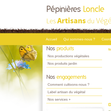
Pépinières
Loncle
Artisans
Végé
Les
du
Accueil
Qui sommes-nous ?
Coord
Nos
produits
N
Nos productions végétales
Nos produits jardin
Nos
engagements
Comment cultivons-nous ?
Label artisan du végétal
Nos services +
D