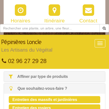
Horaires
Itinéraire
Contact
Pépinières
Loncle
Toggl
navig
Les Artisans du Végétal
02 96 27 29 28
Affiner par type de produits
Que souhaitez-vous-faire ?
Entretien des massifs et jardinières
Entretien des rosiers