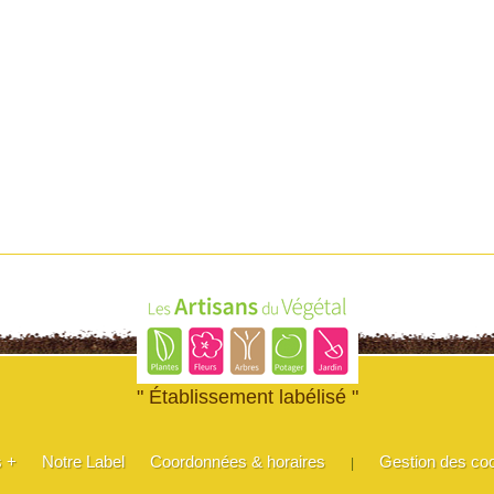
" Établissement labélisé "
s +
Notre Label
Coordonnées & horaires
Gestion des co
|