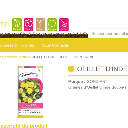
tal
onnées & Horaires
Nous Contacter
os produits jardin
> OEILLET D'INDE DOUBLE NAIN JAUNE
OEILLET D'IND
Marque :
GONDIAN
Graines d'Oeillet d'Inde double n
escriptif du produit