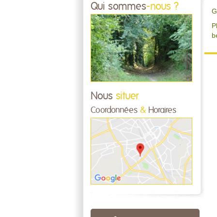
Qui sommes
-nous ?
G
P
b
Nous
situer
Coordonnées
&
Horaires