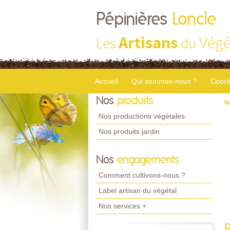
Pépinières
Loncle
Artisans
Végé
Les
du
Accueil
Qui sommes-nous ?
Coord
Nos
produits
N
Nos productions végétales
Nos produits jardin
Nos
engagements
Comment cultivons-nous ?
Label artisan du végétal
Nos services +
D