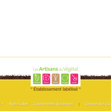
" Établissement labélisé "
s +
Notre Label
Coordonnées & horaires
Gestion des co
|