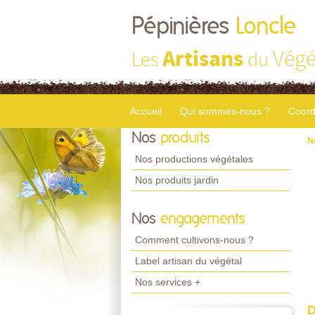
Pépinières
Loncle
Artisans
Végé
Les
du
Accueil
Qui sommes-nous ?
Coord
Nos
produits
N
Nos productions végétales
Nos produits jardin
Nos
engagements
Comment cultivons-nous ?
Label artisan du végétal
Nos services +
D