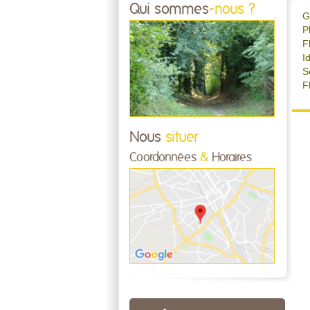
Qui sommes
-nous ?
G
P
F
I
S
F
Nous
situer
Coordonnées
&
Horaires