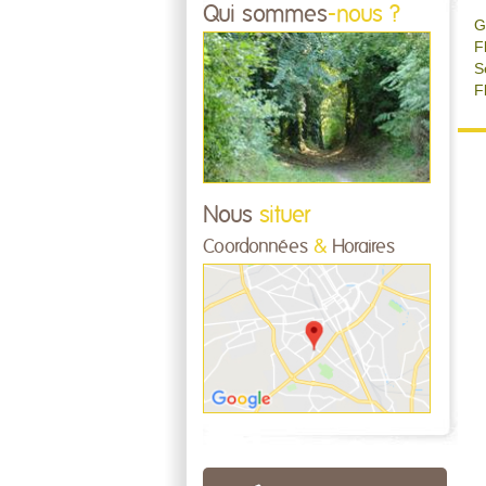
Qui sommes
-nous ?
G
F
S
F
Nous
situer
Coordonnées
&
Horaires