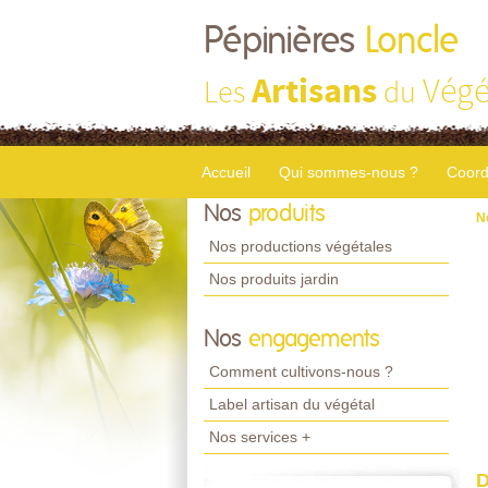
Pépinières
Loncle
Artisans
Végé
Les
du
Accueil
Qui sommes-nous ?
Coord
Nos
produits
N
Nos productions végétales
Nos produits jardin
Nos
engagements
Comment cultivons-nous ?
Label artisan du végétal
Nos services +
D