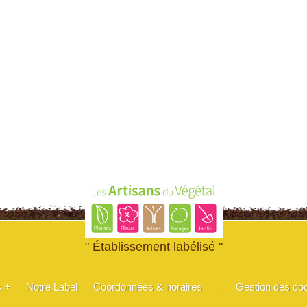
" Établissement labélisé "
s +
Notre Label
Coordonnées & horaires
Gestion des co
|