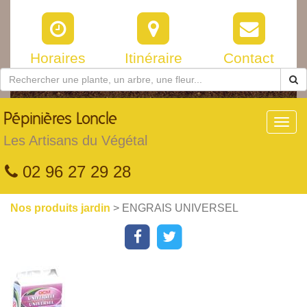
Horaires
Itinéraire
Contact
Pépinières
Loncle
Toggl
navig
Les Artisans du Végétal
02 96 27 29 28
Nos produits jardin
> ENGRAIS UNIVERSEL