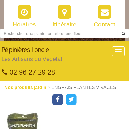
Horaires
Itinéraire
Contact
Pépinières
Loncle
Toggl
navig
Les Artisans du Végétal
02 96 27 29 28
Nos produits jardin
> ENGRAIS PLANTES VIVACES