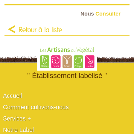
Nous
Consulter
Retour à la liste
" Établissement labélisé "
Accueil
Comment cultivons-nous
Services +
Notre Label