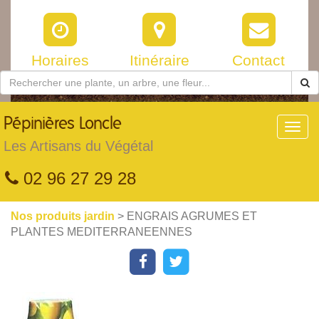
Horaires
Itinéraire
Contact
Pépinières
Loncle
Toggl
navig
Les Artisans du Végétal
02 96 27 29 28
Nos produits jardin
> ENGRAIS AGRUMES ET
PLANTES MEDITERRANEENNES