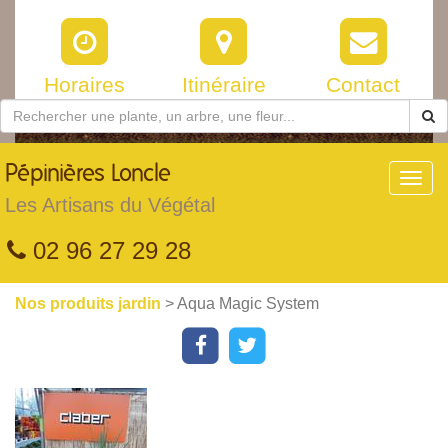
Horaires
Itinéraire
Contact
Pépinières
Loncle
Toggl
navig
Les Artisans du Végétal
02 96 27 29 28
Nos produits jardin
> Aqua Magic System