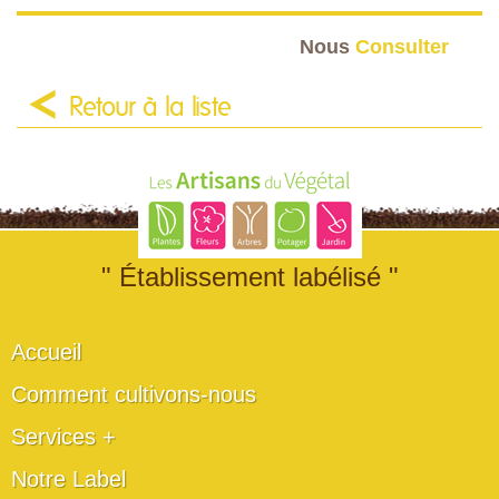
Nous
Consulter
Retour à la liste
" Établissement labélisé "
Accueil
Comment cultivons-nous
Services +
Notre Label