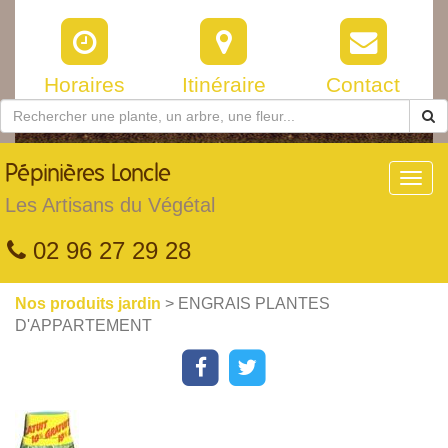
Horaires
Itinéraire
Contact
Pépinières
Loncle
Toggl
navig
Les Artisans du Végétal
02 96 27 29 28
Nos produits jardin
> ENGRAIS PLANTES
D'APPARTEMENT