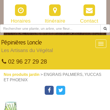
Horaires
Itinéraire
Contact
Pépinières
Loncle
Toggl
navig
Les Artisans du Végétal
02 96 27 29 28
Nos produits jardin
> ENGRAIS PALMIERS, YUCCAS
ET PHOENIX