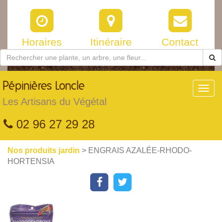
Horaires
Itinéraire
Contact
Pépinières
Loncle
Toggl
navig
Les Artisans du Végétal
02 96 27 29 28
Nos produits jardin
> ENGRAIS AZALÉE-RHODO-
HORTENSIA