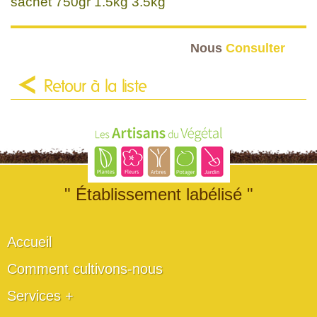
sachet 750gr 1.5kg 3.5kg
Nous
Consulter
Retour à la liste
" Établissement labélisé "
Accueil
Comment cultivons-nous
Services +