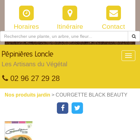
Horaires
Itinéraire
Contact
Pépinières
Loncle
Toggl
navig
Les Artisans du Végétal
02 96 27 29 28
Nos produits jardin
> COURGETTE BLACK BEAUTY