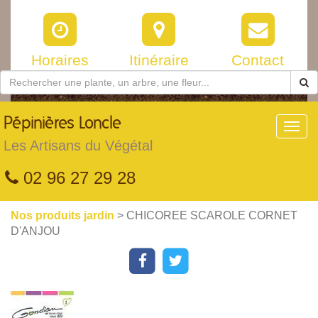
Horaires
Itinéraire
Contact
Pépinières
Loncle
Toggl
navig
Les Artisans du Végétal
02 96 27 29 28
Nos produits jardin
> CHICOREE SCAROLE CORNET
D'ANJOU