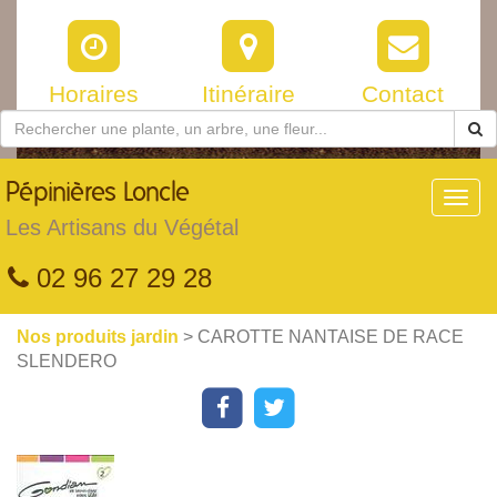
Horaires
Itinéraire
Contact
Pépinières
Loncle
Toggl
navig
Les Artisans du Végétal
02 96 27 29 28
Nos produits jardin
> CAROTTE NANTAISE DE RACE
SLENDERO