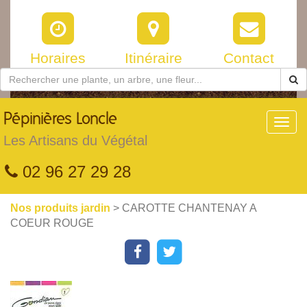
Horaires
Itinéraire
Contact
Pépinières
Loncle
Toggl
navig
Les Artisans du Végétal
02 96 27 29 28
Nos produits jardin
> CAROTTE CHANTENAY A
COEUR ROUGE