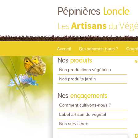
Pépinières
Loncle
Artisans
Végé
Les
du
Accueil
Qui sommes-nous ?
Coord
Nos
produits
N
Nos productions végétales
Nos produits jardin
Nos
engagements
Comment cultivons-nous ?
Label artisan du végétal
Nos services +
D