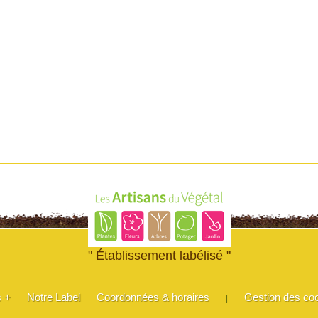
" Établissement labélisé "
s +
Notre Label
Coordonnées & horaires
Gestion des co
|