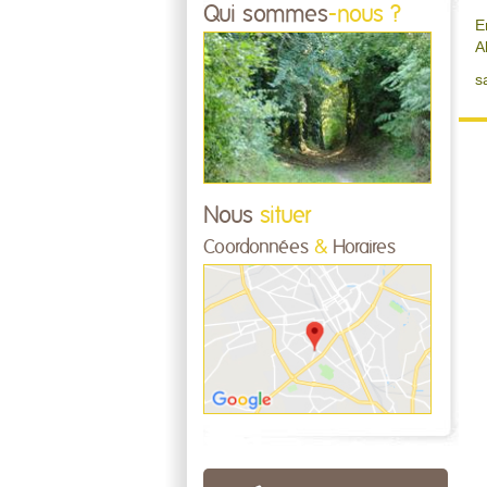
Qui sommes
-nous ?
E
A
s
Nous
situer
Coordonnées
&
Horaires