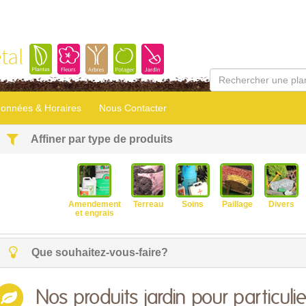
tal
onnées & Horaires
Nous Contacter
Affiner par type de produits
Amendement
Terreau
Soins
Paillage
Divers
et engrais
Que souhaitez-vous-faire?
Nos produits jardin pour particulie