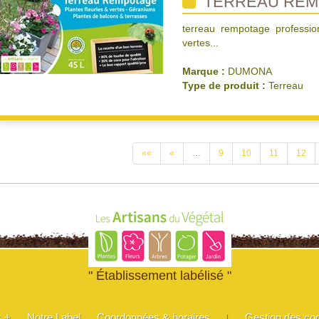
TERREAU REM
terreau rempotage professio
vertes...
Marque :
DUMONA
Type de produit :
Terreau
««
«
…
9
10
11
12
" Établissement labélisé "
s +
Notre Label
Coordonnées & horaires
Gestion des co
|