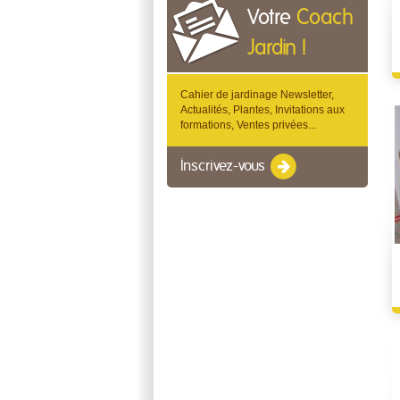
Votre
Coach
Jardin !
Cahier de jardinage Newsletter,
Actualités, Plantes, Invitations aux
formations, Ventes privées...
Inscrivez-vous