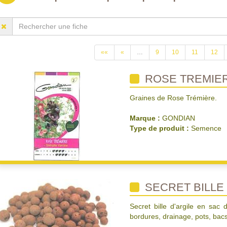
««
«
…
9
10
11
12
ROSE TREMIE
Graines de Rose Trémière.
Marque :
GONDIAN
Type de produit :
Semence
SECRET BILLE 
Secret bille d'argile en sac 
bordures, drainage, pots, bacs