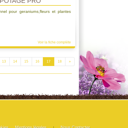
POTAGE PRO
nnel pour geraniums,fleurs et plantes
Voir la fiche complète
13
14
15
16
17
18
»
okies
Mentions légales
Nous Contacter
|