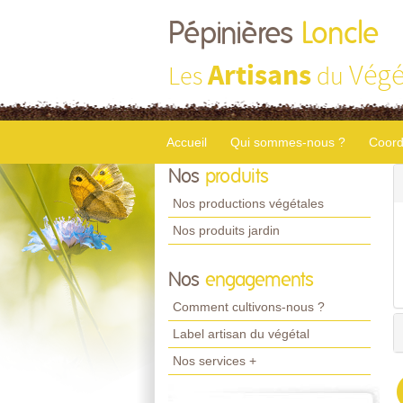
Pépinières
Loncle
Artisans
Végé
Les
du
Accueil
Qui sommes-nous ?
Coord
Nos
produits
Nos productions végétales
Nos produits jardin
Nos
engagements
Comment cultivons-nous ?
Label artisan du végétal
Nos services +