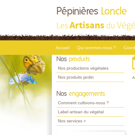
Pépinières
Loncle
Artisans
Végé
Les
du
Accueil
Qui sommes-nous ?
Coord
Nos
produits
Nos productions végétales
Nos produits jardin
A
Nos
engagements
Comment cultivons-nous ?
Label artisan du végétal
Nos services +