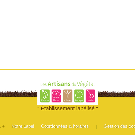
" Établissement labélisé "
s +
Notre Label
Coordonnées & horaires
Gestion des co
|